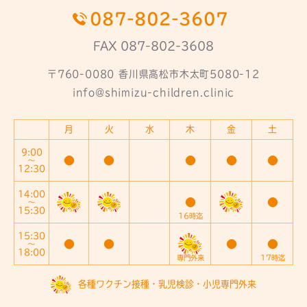
087-802-3607
FAX 087-802-3608
〒760-0080 香川県高松市木太町5080-12
info@shimizu-children.clinic
月
火
水
木
金
土
9:00
●
●
●
●
●
～
12:30
14:00
●
●
～
15:30
16時迄
15:30
●
●
●
●
～
18:00
専門外来
17時迄
各種ワクチン接種・乳児検診・小児専門外来