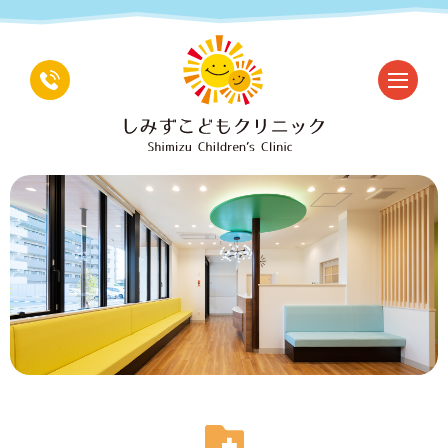
087-
802-
3607